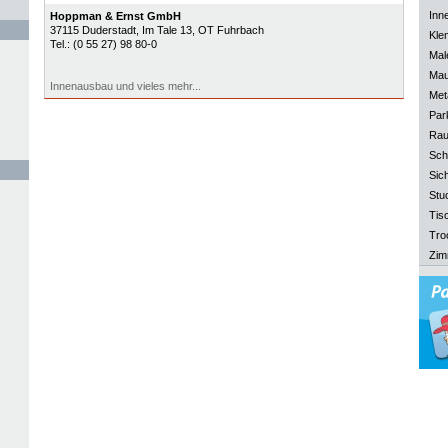
Inn
Hoppman & Ernst GmbH
37115
Duderstadt
, Im Tale 13, OT Fuhrbach
Kle
Tel.:
(0 55 27) 98 80-0
Mal
Mau
Innenausbau und vieles mehr...
Meta
Park
Rau
Sch
Sich
Stu
Tisc
Tro
Zim