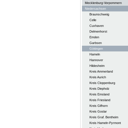
Mecklenburg-Vorpommern
Niedersachsen
Braunschweig
Celle
Cuxhaven
Delmenhorst
Emden
Garbsen
Göttingen
Hameln
Hannover
Hildesheim
Kreis Ammerland
Kreis Aurich
Kreis Cloppenburg
Kreis Diepholz
Kreis Emsland
Kreis Friesland
Kreis Gifhorn
Kreis Goslar
Kreis Graf. Bentheim
Kreis Hameln-Pyrmont