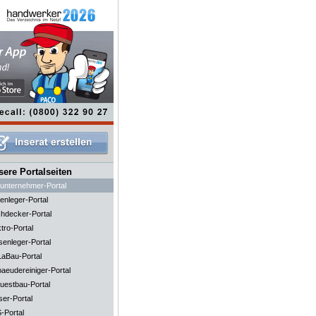
ere Portalseiten
unternehmer-Portal
enleger-Portal
hdecker-Portal
tro-Portal
senleger-Portal
aBau-Portal
aeudereiniger-Portal
uestbau-Portal
ser-Portal
-Portal