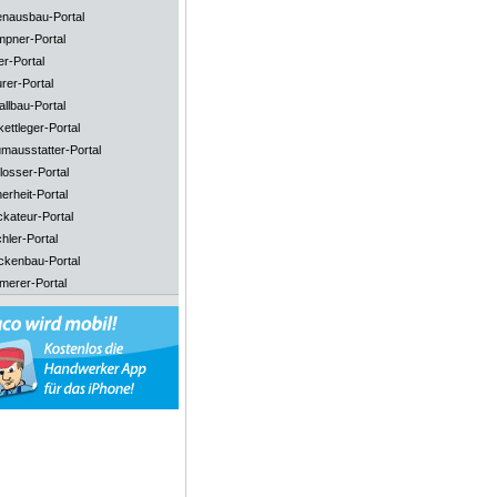
enausbau-Portal
mpner-Portal
er-Portal
rer-Portal
llbau-Portal
ettleger-Portal
mausstatter-Portal
losser-Portal
erheit-Portal
ckateur-Portal
hler-Portal
ckenbau-Portal
merer-Portal