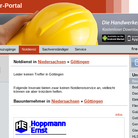
-Portal
euzugänge
Notdienst
Sachverständiger
Service
Notdienst in
Niedersachsen
»
Göttingen
Leider keinen Treffer in Göttingen
Uns
Bau
Bod
Folgende Inserate bieten zwar keinen Notdienstservice an, vielleicht
können sie aber trotzdem helfen.
Dac
Elek
Bauunternehmer in
Niedersachsen
»
Göttingen
Flie
GaL
infos
Geb
Ger
Gla
HLS