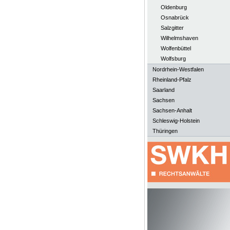
Oldenburg
Osnabrück
Salzgitter
Wilhelmshaven
Wolfenbüttel
Wolfsburg
Nordrhein-Westfalen
Rheinland-Pfalz
Saarland
Sachsen
Sachsen-Anhalt
Schleswig-Holstein
Thüringen