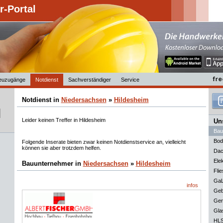
-Portal
euzugänge
Notdienst
Sachverständiger
Service
Notdienst in
Niedersachsen
»
Hildesheim
Leider keinen Treffer in Hildesheim
Uns
Bau
Bod
Folgende Inserate bieten zwar keinen Notdienstservice an, vielleicht
können sie aber trotzdem helfen.
Dac
Elek
Bauunternehmer in
Niedersachsen
»
Hildesheim
Flie
GaL
infos
Geb
Ger
Gla
HLS