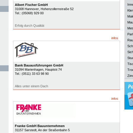
Inn
Albert Fischer GmbH
31008
Hannover
, Hohenzollernstraße 52
Kle
Tel.:
(05068) 929 00
Mal
Mau
Erfolg durch Qualität
Meta
Park
infos
Rau
Sch
Sich
Stu
Tisc
Bank Bauausführungen GmbH
31094
Marienhagen
, Hauptstr.74
Tro
Tel.:
(0511) 33 63 98 90
Zim
Alles unter einem Dach
infos
Franke GmbH Bauunternehmen
31157
Sarstedt
, An der Straßenbahn 5