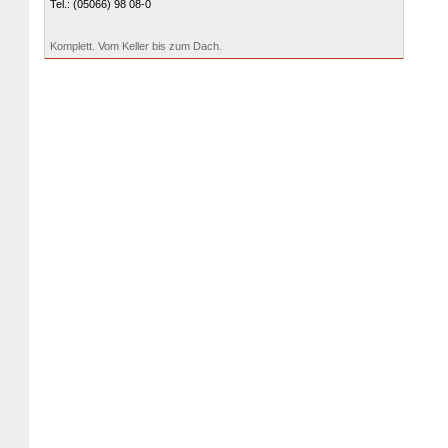
Tel.:
(05066) 98 08-0
Komplett. Vom Keller bis zum Dach.