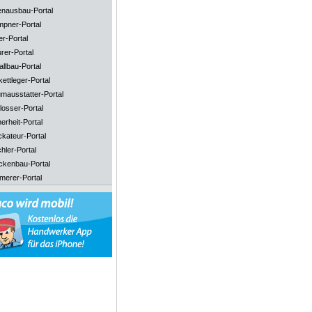
enausbau-Portal
mpner-Portal
er-Portal
rer-Portal
llbau-Portal
ettleger-Portal
mausstatter-Portal
losser-Portal
erheit-Portal
ckateur-Portal
hler-Portal
ckenbau-Portal
merer-Portal