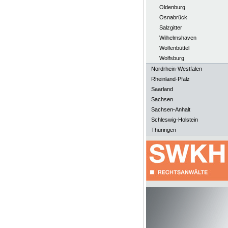
Oldenburg
Osnabrück
Salzgitter
Wilhelmshaven
Wolfenbüttel
Wolfsburg
Nordrhein-Westfalen
Rheinland-Pfalz
Saarland
Sachsen
Sachsen-Anhalt
Schleswig-Holstein
Thüringen