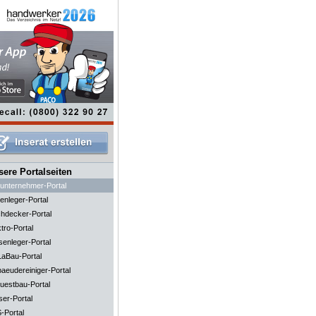
ere Portalseiten
unternehmer-Portal
enleger-Portal
hdecker-Portal
tro-Portal
senleger-Portal
aBau-Portal
aeudereiniger-Portal
uestbau-Portal
ser-Portal
-Portal