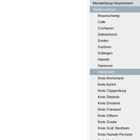
Mecklenburg-Vorpommern
Niedersachsen
Braunschweig
Celle
Cuxhaven
Delmenhorst
Emden
Garbsen
Göttingen
Hameln
Hannover
Hildesheim
Kreis Ammerland
Kreis Aurich
Kreis Cloppenburg
Kreis Diepholz
Kreis Emsland
Kreis Friesland
Kreis Gifhorn
Kreis Goslar
Kreis Graf. Bentheim
Kreis Hameln-Pyrmont