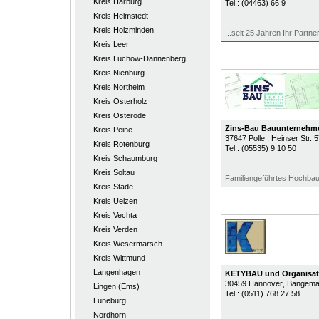
Kreis Harburg
Tel.:
(04463) 66 9
Kreis Helmstedt
Kreis Holzminden
...seit 25 Jahren Ihr Partne
Kreis Leer
Kreis Lüchow-Dannenberg
Kreis Nienburg
Kreis Northeim
Kreis Osterholz
Kreis Osterode
Zins-Bau Bauunternehm
Kreis Peine
37647
Polle
, Heinser Str. 5
Kreis Rotenburg
Tel.:
(05535) 9 10 50
Kreis Schaumburg
Kreis Soltau
Familiengeführtes Hochba
Kreis Stade
Kreis Uelzen
Kreis Vechta
Kreis Verden
Kreis Wesermarsch
Kreis Wittmund
Langenhagen
KETYBAU und Organisa
30459
Hannover
, Bangem
Lingen (Ems)
Tel.:
(0511) 768 27 58
Lüneburg
Nordhorn