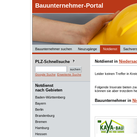
Bauunternehmer-Portal
Bauunternehmer suchen
Neuzugänge
Notdienst
Sachvers
Notdienst in
Niedersa
PLZ-Schnellsuche
Leider keinen Treffer in Krei
Google Suche
Erweiterte Suche
Notdienst
Folgende Inserate bieten zwa
nach Gebieten
können sie aber trotzdem he
Baden-Württemberg
Bauunternehmer in
Ni
Bayern
Berlin
Brandenburg
Bremen
Hamburg
Hessen