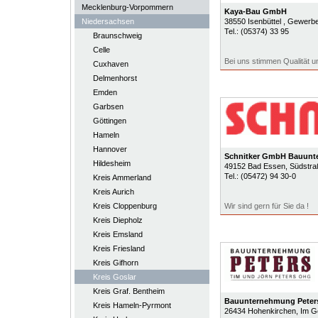
Mecklenburg-Vorpommern
Kaya-Bau GmbH
Niedersachsen
38550
Isenbüttel
, Gewerbe
Tel.:
(05374) 33 95
Braunschweig
Celle
Bei uns stimmen Qualität u
Cuxhaven
Delmenhorst
Emden
Garbsen
Göttingen
Hameln
Hannover
Schnitker GmbH Bauunt
Hildesheim
49152
Bad Essen
, Südstra
Tel.:
(05472) 94 30-0
Kreis Ammerland
Kreis Aurich
Kreis Cloppenburg
Wir sind gern für Sie da !
Kreis Diepholz
Kreis Emsland
Kreis Friesland
Kreis Gifhorn
Kreis Goslar
Kreis Graf. Bentheim
Bauunternehmung Peter
Kreis Hameln-Pyrmont
26434
Hohenkirchen
, Im G