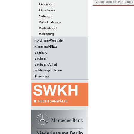
Auf uns können Sie bauen
Oldenburg
Osnabrück
Salzgitter
Wilhelmshaven
Wolfenbüttel
Wolfsburg
Nordrhein-Westfalen
Rheinland-Pfalz
Saarland
Sachsen
Sachsen-Anhalt
Schleswig-Holstein
Thüringen