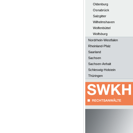
Oldenburg
Osnabrück
Salzgitter
Wilhelmshaven
Wolfenbüttel
Wolfsburg
Nordrhein-Westfalen
Rheinland-Pfalz
Saarland
Sachsen
Sachsen-Anhalt
Schleswig-Holstein
Thüringen