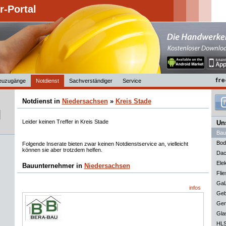
-Portal
euzugänge
Notdienst
Sachverständiger
Service
Notdienst in
Niedersachsen
»
Kreis Stade
Leider keinen Treffer in Kreis Stade
Uns
Bau
Bod
Folgende Inserate bieten zwar keinen Notdienstservice an, vielleicht
können sie aber trotzdem helfen.
Dac
Elek
Bauunternehmer in
Niedersachsen
Flie
GaL
infos
Geb
Ger
Gla
HLS