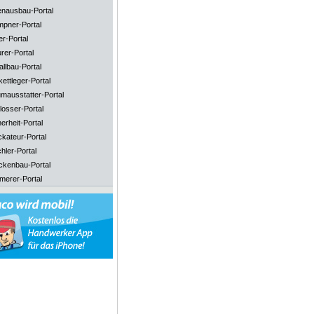
enausbau-Portal
mpner-Portal
er-Portal
rer-Portal
llbau-Portal
ettleger-Portal
mausstatter-Portal
losser-Portal
erheit-Portal
ckateur-Portal
hler-Portal
ckenbau-Portal
merer-Portal