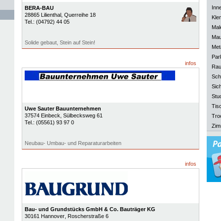
Inn
BERA-BAU
28865
Lilienthal
, Querreihe 18
Kle
Tel.:
(04792) 44 05
Mal
Mau
Solide gebaut, Stein auf Stein!
Meta
Park
infos
Rau
Sch
Sich
Stu
Tisc
Uwe Sauter Bauunternehmen
37574
Einbeck
, Sülbecksweg 61
Tro
Tel.:
(05561) 93 97 0
Zim
Neubau- Umbau- und Reparaturarbeiten
infos
Bau- und Grundstücks GmbH & Co. Bauträger KG
30161
Hannover
, Roscherstraße 6