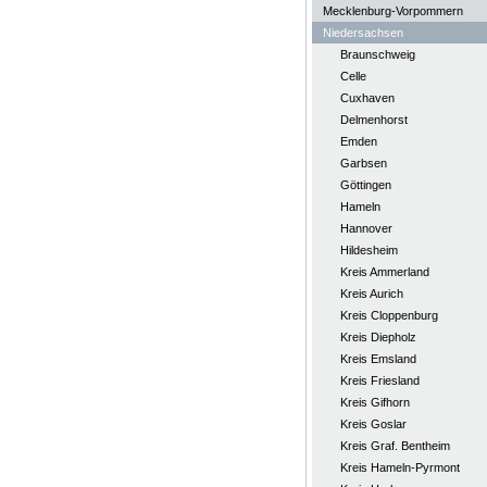
Mecklenburg-Vorpommern
Niedersachsen
Braunschweig
Celle
Cuxhaven
Delmenhorst
Emden
Garbsen
Göttingen
Hameln
Hannover
Hildesheim
Kreis Ammerland
Kreis Aurich
Kreis Cloppenburg
Kreis Diepholz
Kreis Emsland
Kreis Friesland
Kreis Gifhorn
Kreis Goslar
Kreis Graf. Bentheim
Kreis Hameln-Pyrmont