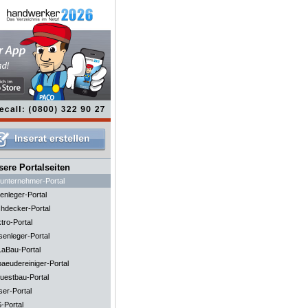
ere Portalseiten
unternehmer-Portal
enleger-Portal
hdecker-Portal
tro-Portal
senleger-Portal
aBau-Portal
aeudereiniger-Portal
uestbau-Portal
ser-Portal
-Portal