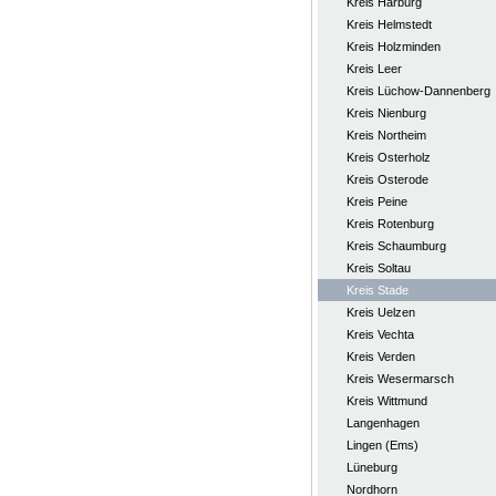
Kreis Harburg
Kreis Helmstedt
Kreis Holzminden
Kreis Leer
Kreis Lüchow-Dannenberg
Kreis Nienburg
Kreis Northeim
Kreis Osterholz
Kreis Osterode
Kreis Peine
Kreis Rotenburg
Kreis Schaumburg
Kreis Soltau
Kreis Stade
Kreis Uelzen
Kreis Vechta
Kreis Verden
Kreis Wesermarsch
Kreis Wittmund
Langenhagen
Lingen (Ems)
Lüneburg
Nordhorn