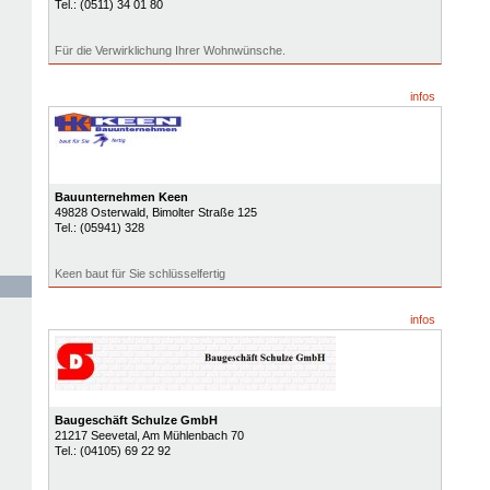
Tel.:
(0511) 34 01 80
Für die Verwirklichung Ihrer Wohnwünsche.
infos
Bauunternehmen Keen
49828
Osterwald
, Bimolter Straße 125
Tel.:
(05941) 328
Keen baut für Sie schlüsselfertig
infos
Baugeschäft Schulze GmbH
21217
Seevetal
, Am Mühlenbach 70
Tel.:
(04105) 69 22 92